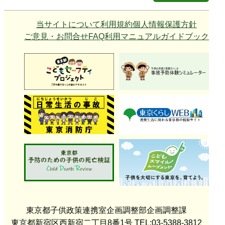
当サイトについて
利用規約
個人情報保護方針
ご意見・お問合せ
FAQ
利用マニュアル
ガイドブック
東京都子供政策連携室
企画調整部企画調整課
東京都新宿区西新宿二丁目8番1号 TEL:03-5388-3812